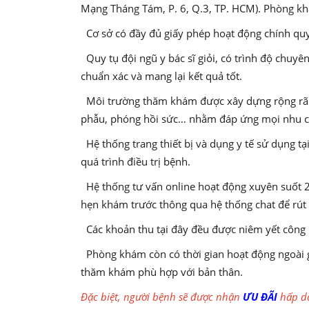
Mạng Tháng Tám, P. 6, Q.3, TP. HCM). Phòng kh
Cơ sở có đầy đủ giấy phép hoạt động chính qu
Quy tụ đội ngũ y bác sĩ giỏi, có trình độ chuy
chuẩn xác và mang lại kết quả tốt.
Môi trường thăm khám được xây dựng rộng rãi,
phẫu, phóng hồi sức… nhằm đáp ứng mọi nhu 
Hệ thống trang thiết bị và dụng y tế sử dụng t
quá trình điều trị bệnh.
Hệ thống tư vấn online hoạt động xuyên suốt 24
hẹn khám trước thông qua hệ thống chat để rút 
Các khoản thu tại đây đều được niêm yết công kh
Phòng khám còn có thời gian hoạt động ngoài gi
thăm khám phù hợp với bản thân.
Đặc biệt, người bệnh sẽ được nhận
ƯU ĐÃI
hấp dẫ