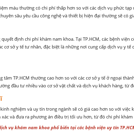
ệm máu thường có chi phí thấp hơn so với các dịch vụ phức tạp n
chuyên sâu yêu cầu công nghệ và thiết bị hiện đại thường sẽ có gi
g quyết định chi phí khám nam khoa. Tại TP.HCM, các bệnh viện cô
ơ sở y tế tư nhân, đặc biệt là những nơi cung cấp dịch vụ y tế ca
g tâm TP.HCM thường cao hơn so với các cơ sở y tế ở ngoại thành 
ng đầu tư nhiều vào cơ sở vật chất và dịch vụ khách hàng, từ đó
sĩ
inh nghiệm và uy tín trong ngành sẽ có giá cao hơn so với việc kh
xác và đưa ra phương án điều trị tối ưu hơn, từ đó chi phí khám
ịch vụ khám nam khoa phổ biến tại các bệnh viện uy tín TP.HC