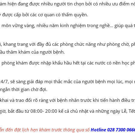
ám hiện đang được nhiều người tin chọn bởi có nhiều ưu điểm n
y được cấp bởi các cơ quan có thẩm quyền.
ên môn vững vàng, nhiều năm kinh nghiệm trong nghề… giúp quá t
 khang trang với đầy đủ các phòng chức năng như phòng chờ, p
cầu thăm khám của người bệnh.
ại phòng khám được nhập khẩu hầu hết tại các nước có nền học ph
/7, sẽ sàng giải đáp mọi thắc mắc của người bệnh mọi lúc, mọi nơ
ngắn thời gian chờ đợi.
ai và trao đổi rõ ràng với bệnh nhân trước khi tiến hành điều tr
ờ, bắt đầu từ 08:00- 20:00 kể cả chủ nhật và những ngày Lễ, Tết
n đến đặt lịch hẹn khám trước thông qua số
Hotline 028 7300 066