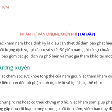
P. HCM
NHẬN TƯ VẤN ONLINE MIỄN PHÍ
[TẠI ĐÂY]
iệc khám nam khoa định kỳ là điều cần thiết để đảm bảo phát hiện 
 lượng dịch vụ tại các cơ sở y tế. Để giúp nam giới có sự chuẩn b
, bao gồm các gói dịch vụ phổ biến và mức giá tham khảo tại mộ
thường xuyên
ệc chăm sóc sức khỏe tổng thể của nam giới. Việc thăm khám địn
ý liên quan đến bộ phận sinh dục. Một số lợi ích cụ thể như:
chứng rõ rệt hoặc có triệu chứng mơ hồ. Việc khám sớm giúp phát 
 gặp như rối loạn cương dương, xuất tinh sớm, viêm bao quy đầ