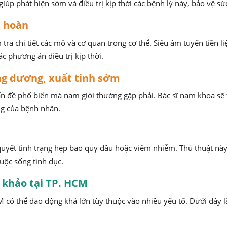
úp phát hiện sớm và điều trị kịp thời các bệnh lý này, bảo vệ sứ
nh hoàn
ra chi tiết các mô và cơ quan trong cơ thể. Siêu âm tuyến tiền li
c phương án điều trị kịp thời.
ơng dương, xuất tinh sớm
ấn đề phổ biến mà nam giới thường gặp phải. Bác sĩ nam khoa sẽ 
ng của bệnh nhân.
 quyết tình trạng hẹp bao quy đầu hoặc viêm nhiễm. Thủ thuật này
cuộc sống tình dục.
 khảo tại TP. HCM
M có thể dao động khá lớn tùy thuộc vào nhiều yếu tố. Dưới đây l