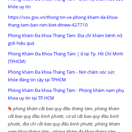
khỏe uy tín
https://vov.gov.vn/thong-tin-ve-phong-kham-da-khoa-
thang-tam-ban-nen-biet-dtnew-427710
Phòng khám Đa khoa Tháng Tám: Địa chỉ khám bệnh nữ
giới hiệu quả
Phòng Khám Đa Khoa Tháng Tám | ở tại Tp. Hồ Chí Minh
(TPHCM)
Phòng khám Đa khoa Tháng Tám - Nơi chăm sóc sức
khỏe đáng tin cậy tại TPHCM
Phòng khám Đa khoa Tháng Tám - Phòng khám nam phụ
khoa uy tín tại TP.HCM
phòng khám cắt bao quy đầu tháng tám
,
phòng khám
cắt bao quy đầu bình phước
,
cơ sở cắt bao quy đầu bình
phước
,
địa chỉ cắt bao quy đầu bình phước
,
phòng khám
nam khoa tháng tám
,
phòng khám đa khoa tháng tám
.