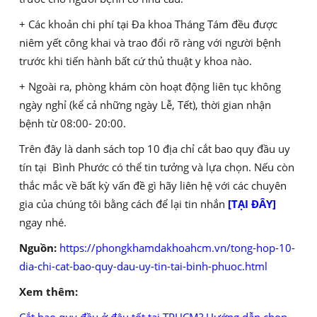
+ Các khoản chi phí tại Đa khoa Tháng Tám đều được
niêm yết công khai và trao đổi rõ ràng với người bệnh
trước khi tiến hành bất cứ thủ thuật y khoa nào.
+ Ngoài ra, phòng khám còn hoạt động liên tục không
ngày nghỉ (kể cả những ngày Lễ, Tết), thời gian nhận
bệnh từ 08:00- 20:00.
Trên đây là danh sách top 10 địa chỉ cắt bao quy đầu uy
tín tại Bình Phước có thể tin tưởng và lựa chọn. Nếu còn
thắc mắc về bất kỳ vấn đề gì hãy liên hệ với các chuyên
gia của chúng tôi bằng cách để lại tin nhắn
[TẠI ĐÂY]
ngay nhé.
Nguồn:
https://phongkhamdakhoahcm.vn/tong-hop-10-
dia-chi-cat-bao-quy-dau-uy-tin-tai-binh-phuoc.html
Xem thêm
:
Cắt bao quy đầu ở đâu tốt tại TPHCM? Hướng dẫn chọn