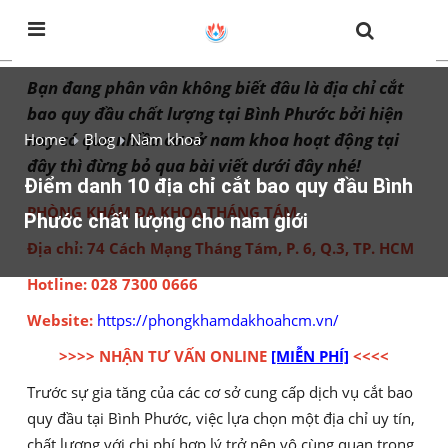
Bạn đang phân vân không biết đâu là địa chỉ cắt
bao quy đầu chất lượng tại Bình Phước bởi hiện
nay có qua nhiều cơ sở nam khoa hoạt động tại
Home
Blog
Nam khoa
đây thì đừng bỏ qua bài viết dưới đây nhé!
Điểm danh 10 địa chỉ cắt bao quy đầu Bình
PHÒNG KHÁM ĐA KHOA THÁNG TÁM
Phước chất lượng cho nam giới
Địa chỉ: 74 Cách Mạng Tháng Tám, P. 6, Q.3, TP. HCM
Hotline: 028 7300 0666
Website:
https://phongkhamdakhoahcm.vn/
>>>> NHẬN TƯ VẤN ONLINE
[MIỄN PHÍ]
<<<<
Trước sự gia tăng của các cơ sở cung cấp dịch vụ cắt bao
quy đầu tại Bình Phước, việc lựa chọn một địa chỉ uy tín,
chất lượng với chi phí hợp lý trở nên vô cùng quan trọng.